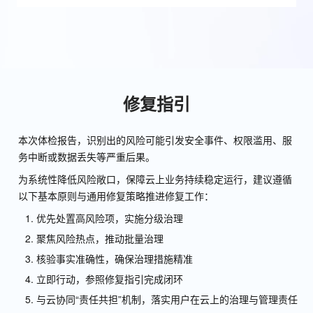
修复指引
本次体检报告，识别出的风险可能引发安全事件、权限滥用、服
务中断或数据丢失等严重后果。
为系统性降低风险敞口，保障云上业务持续稳定运行，建议遵循
以下基本原则与通用修复策略推进修复工作：
1. 优先处置高风险项，实施分级治理
2. 聚焦风险热点，推动批量治理
3. 核验事实准确性，确保治理措施精准
4. 立即行动，参照修复指引完成闭环
5. 与云协同“责任共担”机制，落实用户在云上的治理与管理责任