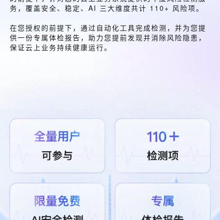
务，覆盖安全、稳定、AI 三大维度共计 110+ 风险项。
在您授权的前提下，通过自动化工具完成检测，并为您提
供一份专属体检报告，助力您提前发现并消除风险隐患，
保证云上业务持续健康运行。